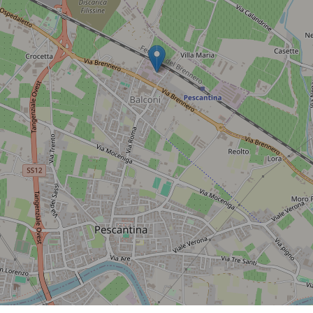
Leaflet
| ©
OpenStreetMap